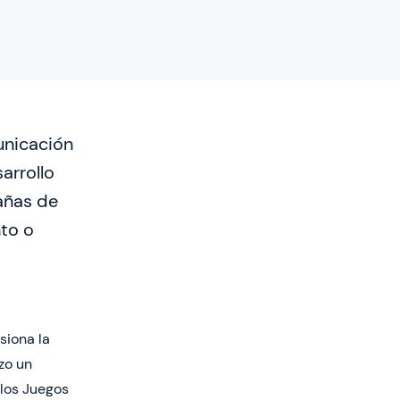
municación
arrollo
añas de
nto o
siona la
zo un
 los Juegos