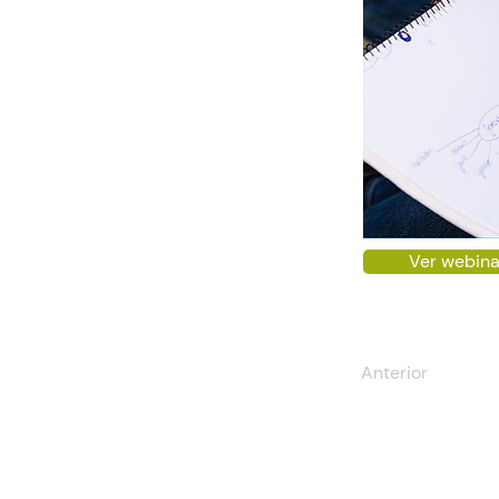
Ver webina
Anterior