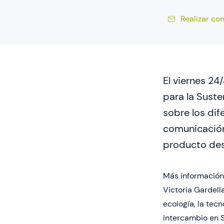
Realizar co
El viernes 24
para la Suste
sobre los dif
comunicación 
producto des
Más información 
​Victoria Gardel
ecología, la tec
intercambio en S