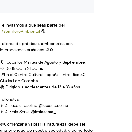
Te invitamos a que seas parte del 
#SemilleroAmbiental
 🌎⁣
Talleres de prácticas ambientales con 
interacciones artísticas 🎨⁣♻️
🗓️ Todos los Martes de Agosto y Septiembre.⁣
⏰ De 18:00 a 21:00 hs.⁣
📍En el Centro Cultural España, Entre Ríos 40, 
Ciudad de Córdoba⁣
📚 Dirigido a adolescentes de 13 a 18 años⁣
Talleristas:⁣
👨‍🔬 Lucas Tosolino @lucas.tosolino⁣
👩‍🔬 Keila Senia @keilasenia_⁣
🌿Comenzar a valorar la naturaleza, debe ser 
una prioridad de nuestra sociedad, y como todo 