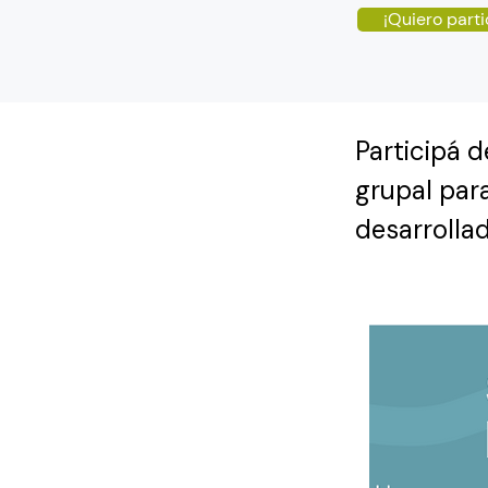
¡Quiero parti
Participá 
grupal par
desarrolla