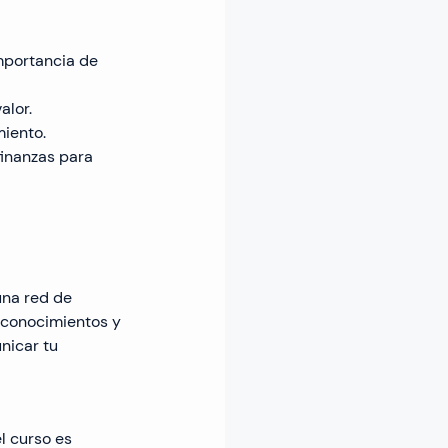
importancia de 
alor.
miento.
finanzas para 
una red de 
 conocimientos y 
nicar tu 
l curso es 