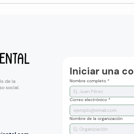
Curso ONU - Género y
El A
ambiente
emp
con 
Iniciar una c
s de la
Nombre completo
*
o social.
Correo electrónico
*
Nombre de la organización