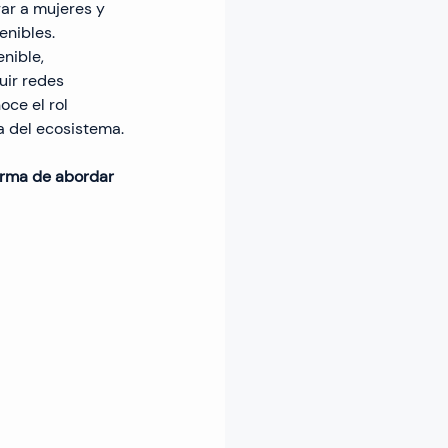
ar a mujeres y 
nibles. 
nible, 
uir redes 
ce el rol 
a del ecosistema.
orma de abordar 