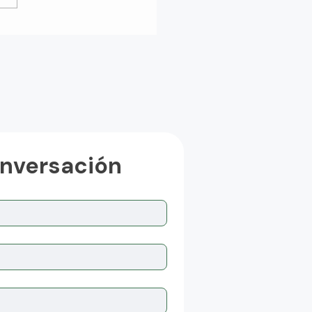
BC para tener una
resa comprometida
el ambiente
onversación