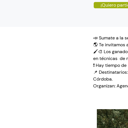
¡Quiero parti
📣 Sumate a la 
🌎 Te invitamos 
🖌️🎨 Los ganado
en técnicas  de m
❗ Hay tiempo de 
📌 Destinatarios
Córdoba.  
Organizan: Age