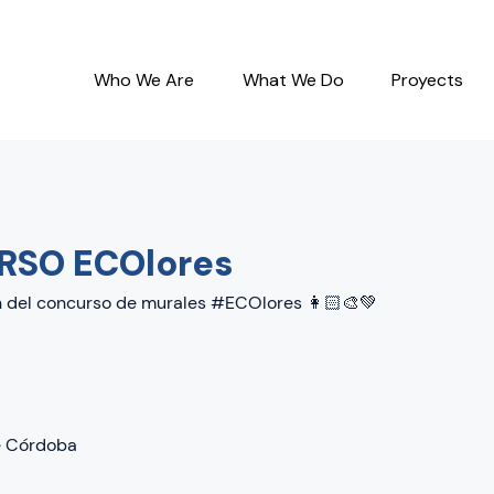
Who We Are
What We Do
Proyects
SO ECOlores
 del concurso de murales #ECOlores 👩🏻‍🎨💚
e Córdoba