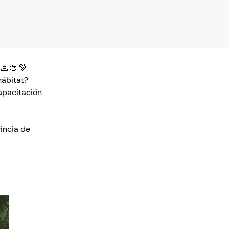
🏻‍🎨 💚
hábitat?
apacitación 
incia de 