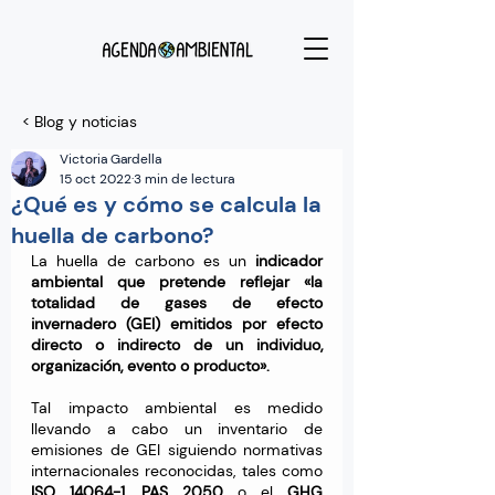
< Blog y noticias
Victoria Gardella
15 oct 2022
3 min de lectura
¿Qué es y cómo se calcula la
huella de carbono?
La huella de carbono es un 
indicador 
ambiental que pretende reflejar «la 
totalidad de gases de efecto 
invernadero (GEI) emitidos por efecto 
directo o indirecto de un individuo, 
organización, evento o producto».
Tal impacto ambiental es medido 
llevando a cabo un inventario de 
emisiones de GEI siguiendo normativas 
internacionales reconocidas, tales como 
ISO 14064-1
, 
PAS 2050 
o el 
GHG 